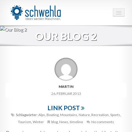
HOME
OUR BLOG 2
LEISTUNGEN
PROJEKTE
UNTERNEHMEN
3D MODELLE
MARTIN
26. FEBRUAR 2013
KONTAKT
LINK POST
Schlagwörter:
Alps
,
Boating
,
Mountains
,
Nature
,
Recreation
,
Sports
,
Tourism
,
Winter
blog
,
News
,
timeline
No comments